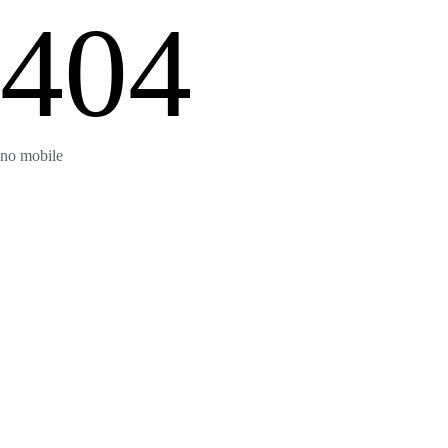
404
no mobile